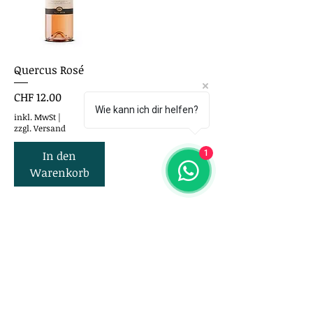
Quercus Rosé
Preis
CHF 12.00
Wie kann ich dir helfen?
inkl. MwSt
|
zzgl. Versand
1
In den
Warenkorb
Taste of Slovenia
Entdecke den Geschmack des
Unentdeckten.
meierst@msn.com