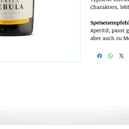
Charakters, leb
Speisenempfeh
Aperitif, passt 
aber auch zu M