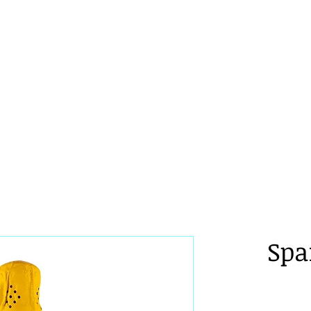
venia
ken Bones
Events
Tastings
Rezepte
Spa