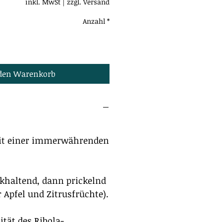
inkl. MwSt
|
zzgl. Versand
Anzahl
*
 den Warenkorb
it einer immerwährenden
khaltend, dann prickelnd
r Apfel und Zitrusfrüchte).
ität des Ribola-