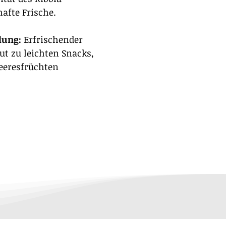
hafte Frische.
lung:
Erfrischender
gut zu leichten Snacks,
eeresfrüchten