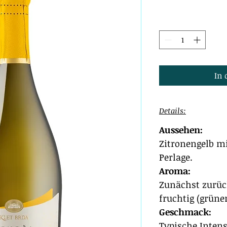
In
Details:
Aussehen:
Zitronengelb m
Perlage.
Aroma:
Zunächst zurüc
fruchtig (grüne
Geschmack:
Typische Intens