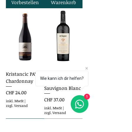
Vorbestellen
Warenkorb
Kristancic PAVO
de Baguer
Wie kann ich dir helfen?
Chardonnay
Chardonnay -
Sauvignon Blanc
Preis
CHF 24.00
1
Preis
CHF 37.00
inkl. MwSt
|
zzgl. Versand
inkl. MwSt
|
zzgl. Versand
In den
Nicht
Warenkorb
verfügbar