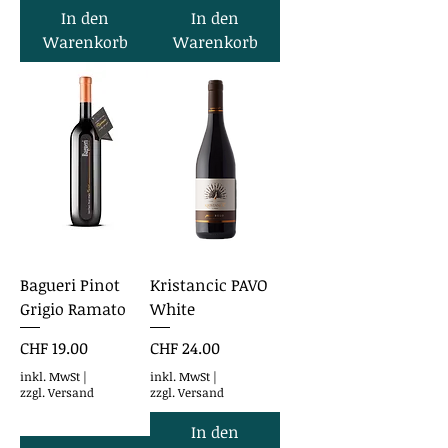
In den
In den
Warenkorb
Warenkorb
Bagueri Pinot
Kristancic PAVO
Grigio Ramato
White
Preis
Preis
CHF 19.00
CHF 24.00
inkl. MwSt
|
inkl. MwSt
|
zzgl. Versand
zzgl. Versand
In den