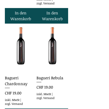
zzgl. Versand
In den
In den
Warenkorb
Warenkorb
Bagueri
Bagueri Rebula
Chardonnay
Preis
CHF 19.00
Preis
CHF 19.00
inkl. MwSt
|
zzgl. Versand
inkl. MwSt
|
zzgl. Versand