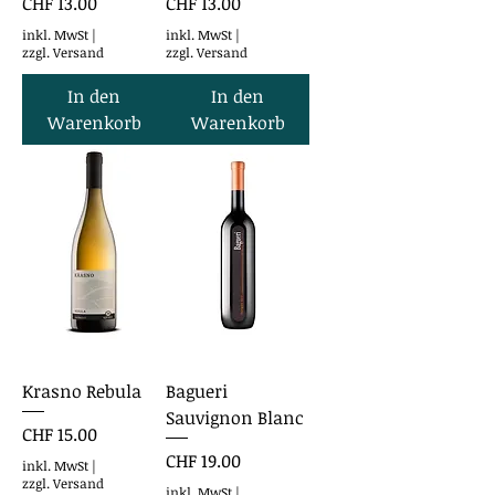
Preis
Preis
CHF 13.00
CHF 13.00
inkl. MwSt
|
inkl. MwSt
|
zzgl. Versand
zzgl. Versand
In den
In den
Warenkorb
Warenkorb
Krasno Rebula
Bagueri
Sauvignon Blanc
Preis
CHF 15.00
Preis
CHF 19.00
inkl. MwSt
|
zzgl. Versand
inkl. MwSt
|