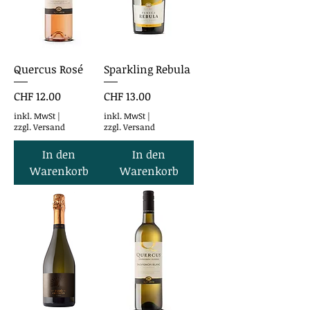
Quercus Rosé
Sparkling Rebula
Preis
Preis
CHF 12.00
CHF 13.00
inkl. MwSt
|
inkl. MwSt
|
zzgl. Versand
zzgl. Versand
In den
In den
Warenkorb
Warenkorb