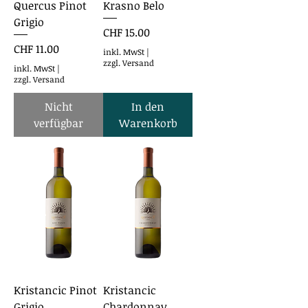
Quercus Pinot
Krasno Belo
Grigio
Preis
CHF 15.00
Preis
CHF 11.00
inkl. MwSt
|
zzgl. Versand
inkl. MwSt
|
zzgl. Versand
Nicht
In den
verfügbar
Warenkorb
Kristancic Pinot
Kristancic
Grigio
Chardonnay